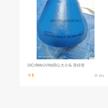
10Cr9Mo1VNb同心大小头 异径管
￥0
651