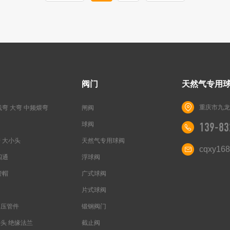
阀门
天然气专用
重庆市九龙
线弯 大弯 中频煨弯
闸阀
球阀
139-83
 大小头
天然气专用球阀
cqxy16
四通
浮球阀
管帽
广式球阀
片式球阀
高压管件
锻钢阀门
头 绝缘法兰
截止阀