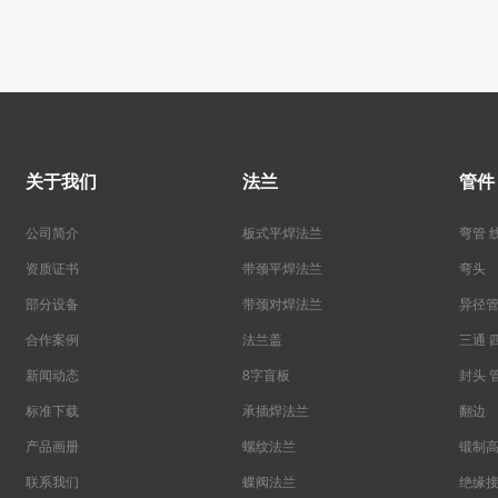
关于我们
法兰
管件
公司简介
板式平焊法兰
弯管 
资质证书
带颈平焊法兰
弯头
部分设备
带颈对焊法兰
异径管
合作案例
法兰盖
三通 
新闻动态
8字盲板
封头 
标准下载
承插焊法兰
翻边
产品画册
螺纹法兰
锻制
联系我们
蝶阀法兰
绝缘接