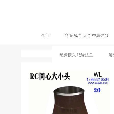
全部
弯管 线弯 大弯 中频煨弯
绝缘接头 绝缘法兰
耐
玛钢铸造镀锌丝接管件
不锈
铜阀门 铜管件
KF ISO真空法兰管