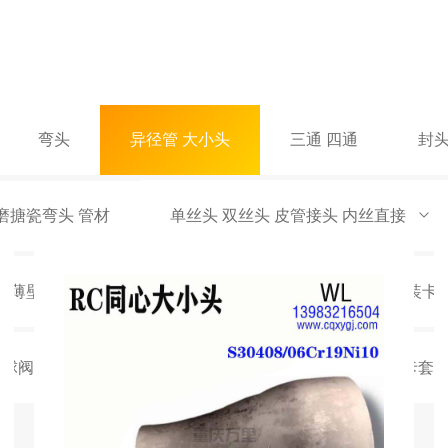
弯头
异径管 大小头
三通 四通
封头
磨搪瓷弯头 管材
单丝头 双丝头 皮管接头 内丝直接
钢薄壁管材管件
卫生级抛光管件
快装卡
件球阀配件
快速接头
卡套式管接头 卡套