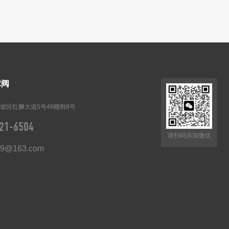
球阀
坡区红狮大道5号46幢附8号
21-6504
请扫码添加微信
89@163.com