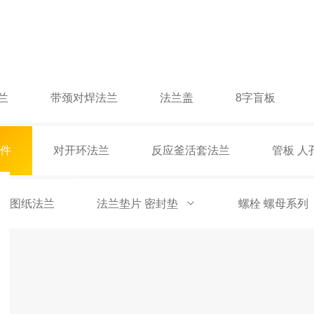
兰
带颈对焊法兰
法兰盖
8字盲板
件
对开环法兰
反应釜活套法兰
管板 人
标图纸法兰
法兰垫片 密封垫
螺栓 螺母系列