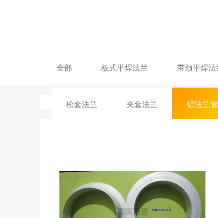
全部
板式平焊法兰
带颈平焊法
松套法兰
夹套法兰
铝法兰管
非