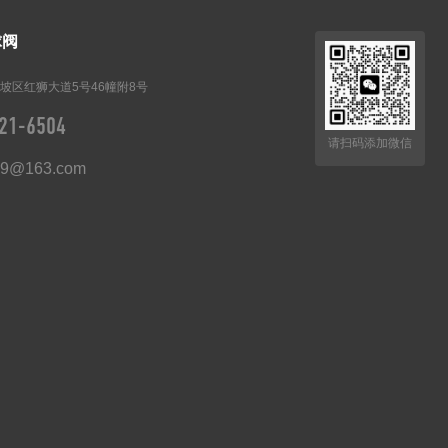
球阀
坡区红狮大道5号46幢附8号
21-6504
请扫码添加微信
89@163.com