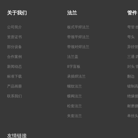
关于我们
法兰
管件
公司简介
板式平焊法兰
弯管 
资质证书
带颈平焊法兰
弯头
部分设备
带颈对焊法兰
异径管
合作案例
法兰盖
三通 
新闻动态
8字盲板
封头 
标准下载
承插焊法兰
翻边
产品画册
螺纹法兰
锻制
联系我们
蝶阀法兰
绝缘接
松套法兰
耐磨搪
夹套法兰
单丝头
铝法兰管件
不锈
友情链接
对开环法兰
玛钢