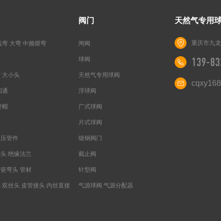
阀门
天然气专用
重庆市九龙
线弯 大弯 中频煨弯
闸阀
球阀
139-83
 大小头
天然气专用球阀
cqxy16
四通
浮球阀
管帽
广式球阀
片式球阀
高压管件
锻钢阀门
头 绝缘法兰
截止阀
瓷弯头 管材
针型阀
 双丝头 皮管接头 内丝直接
气源球阀 气源分配器
钢铸造丝接管件
止回阀 单向阀
铸造镀锌丝接管件
过滤器