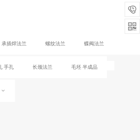


承插焊法兰
螺纹法兰
蝶阀法兰
孔 手孔
长颈法兰
毛坯 半成品