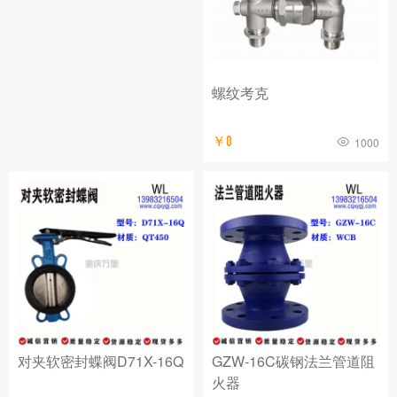
螺纹考克
￥0
1000
对夹软密封蝶阀D71X-16Q
GZW-16C碳钢法兰管道阻
火器