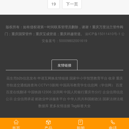
19
下一页
版权所有：如有侵权请第一时间联系管理员删除，谢谢！重庆万里法兰管件阀
门；重庆国荣管件；重庆宝成管道；重庆祥越管道。
渝ICP备15011410号-1
公
安备案号：50009802001619
友情链接
花生壳b2b信息发布
申请互网换友情链接
国家中小学智慧教育平台
收录
重庆
市轨道交通线路查询
CCTV13新闻
中国高等教育学生信息网（学信网）
百度
百度在线翻译
中国铁路12306
澎湃网
中国人民银行重庆市分行
企业信用信息
公示
企业信用承诺
邮政业申诉服务平台
中华人民共和国邮政法
国家法律法规
数据库
更多友情连接
Tag标签大全
首页
产品
新闻
电话