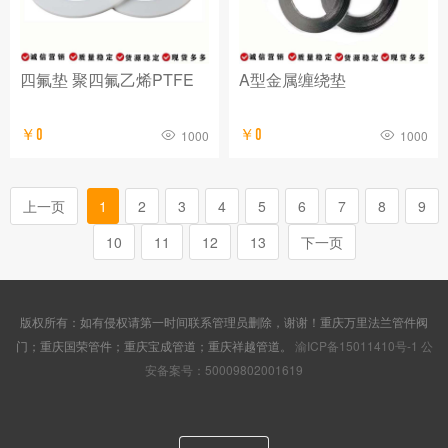
四氟垫 聚四氟乙烯PTFE
A型金属缠绕垫
￥0
￥0
1000
1000
上一页
1
2
3
4
5
6
7
8
9
10
11
12
13
下一页
版权所有：如有侵权请第一时间联系管理员删除，谢谢！重庆万里法兰管件阀
门；重庆国荣管件；重庆宝成管道；重庆祥越管道。
渝ICP备15011410号-1
公
安备案号：50009802001619