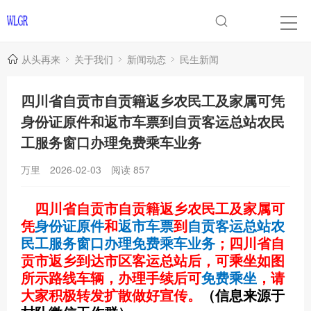
从头再来
关于我们
新闻动态
民生新闻
四川省自贡市自贡籍返乡农民工及家属可凭
身份证原件和返市车票到自贡客运总站农民
工服务窗口办理免费乘车业务
万里
2026-02-03
阅读
857
四川省自贡市
自贡籍返乡农民工及家属可
凭
身份证原件
和
返市车票
到
自贡客运总站农
民工服务窗口办理免费乘车业务
；四川省自
贡市返乡到达市区客运总站后，可乘坐如图
所示路线车辆，办理手续后可
免费乘坐
，请
大家积极转发扩散做好宣传。
（信息来源于