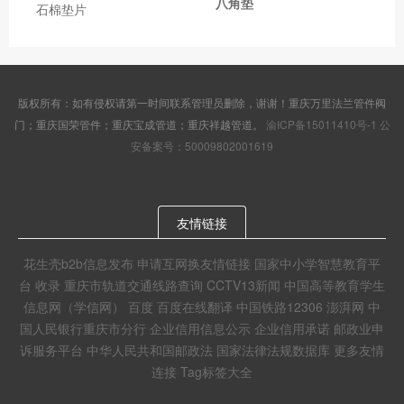
八角垫
石棉垫片
版权所有：如有侵权请第一时间联系管理员删除，谢谢！重庆万里法兰管件阀
门；重庆国荣管件；重庆宝成管道；重庆祥越管道。
渝ICP备15011410号-1
公
安备案号：50009802001619
友情链接
花生壳b2b信息发布
申请互网换友情链接
国家中小学智慧教育平
台
收录
重庆市轨道交通线路查询
CCTV13新闻
中国高等教育学生
信息网（学信网）
百度
百度在线翻译
中国铁路12306
澎湃网
中
国人民银行重庆市分行
企业信用信息公示
企业信用承诺
邮政业申
诉服务平台
中华人民共和国邮政法
国家法律法规数据库
更多友情
连接
Tag标签大全