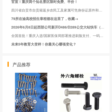
官宣！重庆两个知名景区限时免费、半价！
四川省自贡市自贡籍返乡农民工及家属可凭身份证原件和返市车票到自贡客运总站农民工服务窗口办理免费乘车业务
79所在渝高校招生章程都在这里了，收藏→
2026年6月8日起西部公司新开D486/D289公交大站快车（西彭-毛线沟）正式运行；486常规车不变动。
全国首批！重庆入选!国家医保局部署推进刷脸支付、一码支付、移动支付、信用支付等便捷支付工作，选择重庆等119个统筹地区作为首批推进地区，力争大幅压减排队缴费时长，有效缓解参保群众排队奔波。
未来5年教育大变样！你最关心哪项变化？
产品推荐